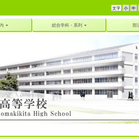
文字
内
総合学科・系列
部