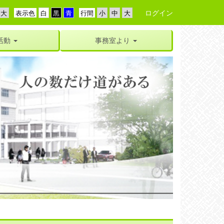
ログイン
表示色
行間
活動
事務室より